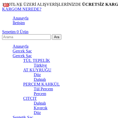
1000TL VE ÜZERİ ALIŞVERİŞLERİNİZDE
ÜCRETSİZ KAR
Türkçe
KARGOM NEREDE?
Anasayfa
İletişim
Sepetim
0
Ürün
Anasayfa
Gerçek Saç
Gerçek Saç
TÜL TEPELİK
Türkiye
AT KUYRUĞU
Düz
Dalgalı
PERÇEM KAHKÜL
Tül Perçem
Perçem
ÇITÇIT
Dalgalı
Kıvırcık
Düz
Sentetik Saç