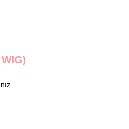
 WIG)
ınız