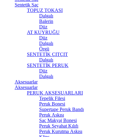
Sentetik Saç
TOPUZ TOKASI
Dalgalı
Balerin
Düz
AT KUYRUĞU
Düz
Dalgalı
Örgü
SENTETİK ÇITÇIT
Dalgalı
SENTETİK PERUK
Düz
Dalgalı
Aksesuarlar
Aksesuarlar
PERUK AKSESUARLARI
Tepelik Filesi
Peruk Bonesi
Supertape Peruk Bandı
Peruk Askısı
Saç Makyaj Bonesi
Peruk Seyahat Kılıfı
Peruk Kurutma Askısı
Klips