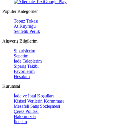
Google Play
Popüler Kategoriler
Topuz Tokası
At Kuyruğu
Sentetik Peruk
Alışveriş Bilgilerim
Siparişlerim
Sepetim
İade Taleplerim
Sipariş Takibi
Favorilerim
Hesabım
Kurumsal
İade ve İptal Koşulları
Kişisel Verilerin Korunması
Mesafeli Satış Sözleşmesi
Çerez Politası
Hakkımızda
İletişim