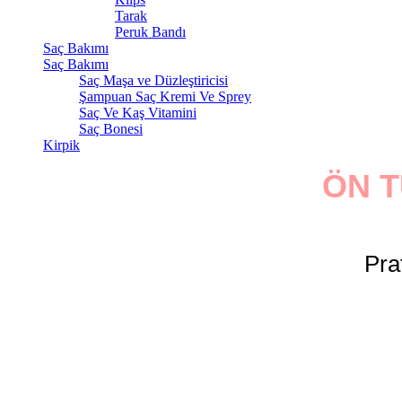
Tarak
Peruk Bandı
Saç Bakımı
Saç Bakımı
Saç Maşa ve Düzleştiricisi
Şampuan Saç Kremi Ve Sprey
Saç Ve Kaş Vitamini
Saç Bonesi
Kirpik
ÖN T
Pra